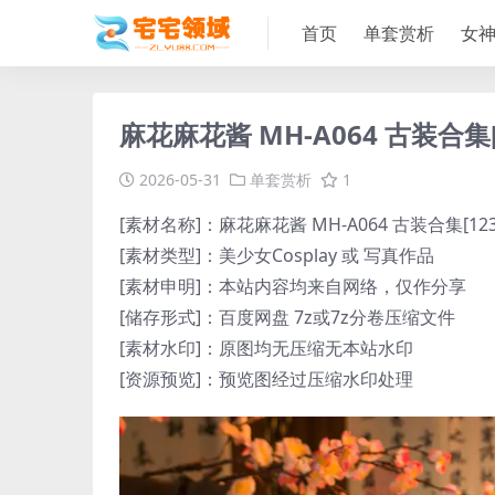
首页
单套赏析
女
麻花麻花酱 MH-A064 古装合集[12
2026-05-31
单套赏析
1
[素材名称]：麻花麻花酱 MH-A064 古装合集[123P-
[素材类型]：美少女Cosplay 或 写真作品
[素材申明]：本站内容均来自网络，仅作分享
[储存形式]：百度网盘 7z或7z分卷压缩文件
[素材水印]：原图均无压缩无本站水印
[资源预览]：预览图经过压缩水印处理