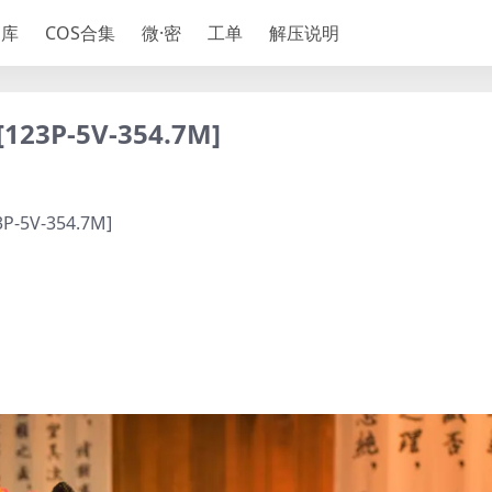
神库
COS合集
微·密
工单
解压说明
3P-5V-354.7M]
5V-354.7M]