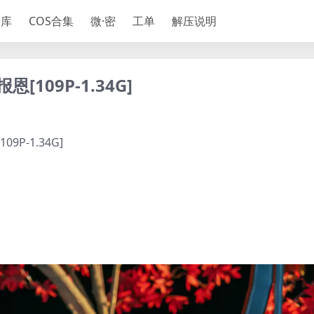
神库
COS合集
微·密
工单
解压说明
恩[109P-1.34G]
9P-1.34G]