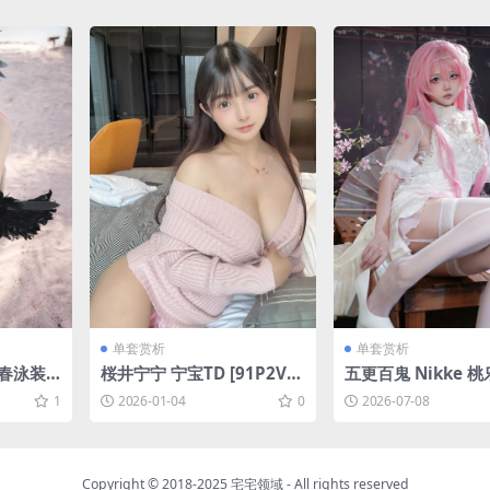
单套赏析
单套赏析
小春泳装
桜井宁宁 宁宝TD [91P2V-8
五更百鬼 Nikke 
39MB]
[12P-47.7M]
1
2026-01-04
0
2026-07-08
Copyright © 2018-2025
宅宅领域
- All rights reserved