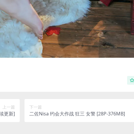
上一篇
下一篇
续更新]
二佐Nisa 约会大作战 狂三 女警 [28P-376MB]