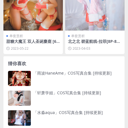
单套赏析
单套赏析
甜糖大魔王 双人圣诞麋鹿 [60
北之北 碧蓝航线-拉菲[8P-80
P-118MB]
MB]
2023-05-22
2023-04-03
猜你喜欢
「雨波HaneAme」COS写真合集 [持续更新]
「轩萧学姐」COS写真合集 [持续更新]
「水淼aqua」COS写真合集 [持续更新]