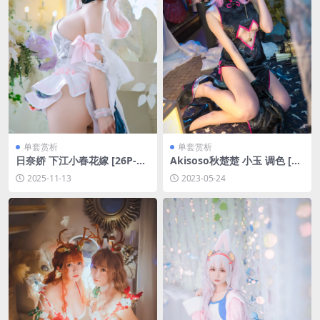
单套赏析
单套赏析
日奈娇 下江小春花嫁 [26P-16
Akisoso秋楚楚 小玉 调色 [44
9MB]
P-848MB]
2025-11-13
2023-05-24