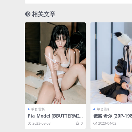
相关文章
单套赏析
单套赏析
Pia_Model [BBUTTERMIL
镜酱 希尔 [20P-19
K] VOL.03 IN HOTEL wit
2023-08-03
0
2023-04-02
h Pia [97P-1GB]