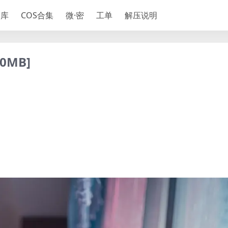
神库
COS合集
微·密
工单
解压说明
0MB]