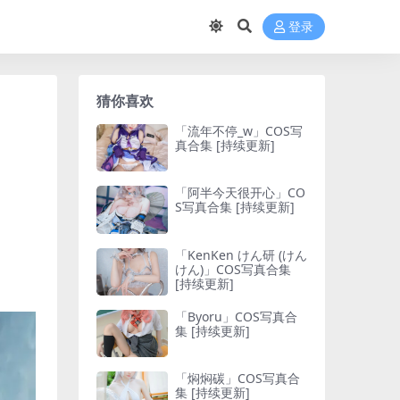
登录
猜你喜欢
「流年不停_w」COS写
真合集 [持续更新]
「阿半今天很开心」CO
S写真合集 [持续更新]
「KenKen けん研 (けん
けん)」COS写真合集
[持续更新]
「Byoru」COS写真合
集 [持续更新]
「焖焖碳」COS写真合
集 [持续更新]