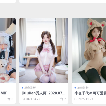
单套赏析
单套赏析
8MB]
[XiuRen秀人网] 2020.07.2
小仓千代w 可可爱
4 No.2365 糯美子Mini [36
[20P-78M]
0
2023-04-22
2
2025-11-23
P-447MB]