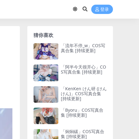
登录
猜你喜欢
「流年不停_w」COS写
真合集 [持续更新]
「阿半今天很开心」CO
S写真合集 [持续更新]
「KenKen けん研 (けん
けん)」COS写真合集
[持续更新]
「Byoru」COS写真合
集 [持续更新]
「焖焖碳」COS写真合
集 [持续更新]