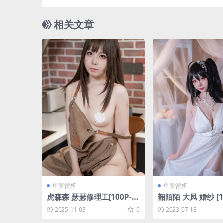
相关文章
单套赏析
单套赏析
虎森森 瑟瑟修理工[100P-8
韶陌陌 大凤 婚纱 [1
06.5M]
MB]
2025-11-03
0
2023-07-13