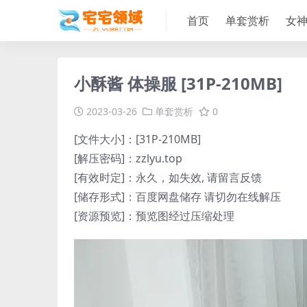
首页
单套赏析
女
小酥酱 体操服 [31P-210MB]
2023-03-26
单套赏析
0
[文件大小]：[31P-210MB]
[解压密码]：zzlyu.top
[有效时定]：永久，如失效, 请留言反馈
[储存形式]：百度网盘储存 请切勿在线解压
[资源预览]：预览图经过压缩处理