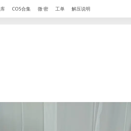
神库
COS合集
微·密
工单
解压说明